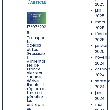
L'ARTICLE
2025
juin
2025
mars
17/07/202
2025
6
février
Transpor
2025
ts :
janvier
COÉDIS
et Les
2025
Grossiste
novem
s
Alimentai
2024
res de
octobr
France
alertent
2024
sur une
septem
dérive
fiscale et
2024
réglemen
juin
taire qui
pénalise
2024
les
mai
entrepris
es