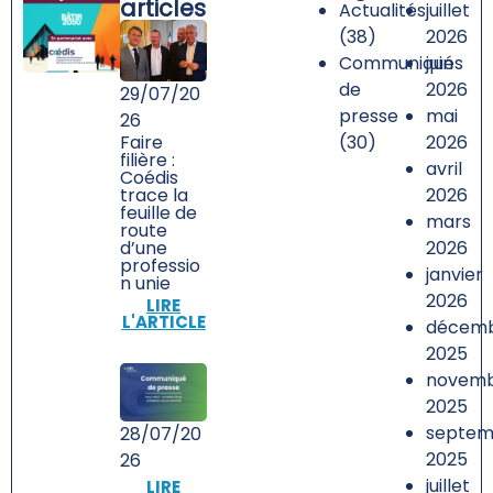
articles
Actualités
juillet
(38)
2026
Communiqués
juin
de
2026
29/07/20
presse
mai
26
Faire
(30)
2026
filière :
avril
Coédis
trace la
2026
feuille de
mars
route
d’une
2026
professio
janvier
n unie
2026
LIRE
L'ARTICLE
décem
2025
novem
2025
septem
28/07/20
2025
26
juillet
LIRE