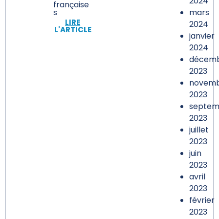
2024
française
mars
s
LIRE
2024
L'ARTICLE
janvier
2024
décem
2023
novem
2023
septem
2023
juillet
2023
juin
2023
avril
2023
février
2023