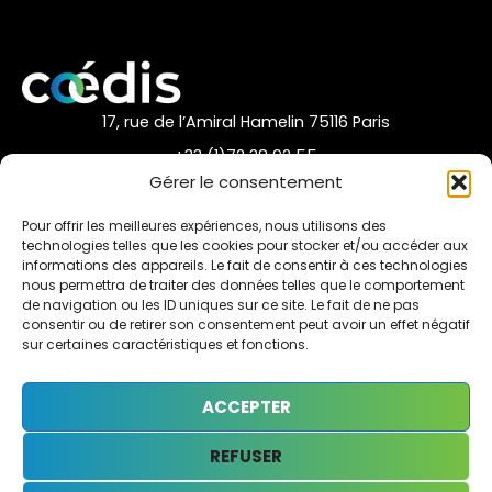
17, rue de l’Amiral Hamelin 75116 Paris
+33 (1)72 38 92 55
Gérer le consentement
nous contacter par mail
Pour offrir les meilleures expériences, nous utilisons des
technologies telles que les cookies pour stocker et/ou accéder aux
informations des appareils. Le fait de consentir à ces technologies
nous permettra de traiter des données telles que le comportement
de navigation ou les ID uniques sur ce site. Le fait de ne pas
Accès rapide
consentir ou de retirer son consentement peut avoir un effet négatif
La Fédération
sur certaines caractéristiques et fonctions.
Nos Adhérents
ACCEPTER
Nos partenaires
REFUSER
Informations
Mentions Légales