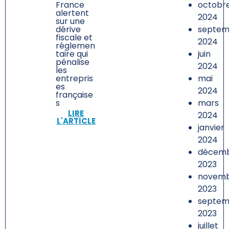
octobr
France
alertent
2024
sur une
septem
dérive
fiscale et
2024
réglemen
juin
taire qui
pénalise
2024
les
mai
entrepris
es
2024
française
mars
s
LIRE
2024
L'ARTICLE
janvier
2024
décem
2023
novem
2023
septem
2023
juillet