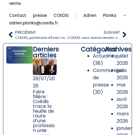
vente.
Contact presse COEDIS : Adrien Plonka –
adrien.plonka@coedis.fr
PRÉCÉDENT
SUIVANT
COEDIS, partenaire d’EnerJ-meeting Lyon 2026
COEDIS vous donne rendez-vous à Interclima 2026
Derniers
Catégories
Archives
articles
Actualités
juillet
(38)
2026
Communiqués
juin
de
2026
29/07/20
presse
mai
26
Faire
(30)
2026
filière :
avril
Coédis
trace la
2026
feuille de
mars
route
d’une
2026
professio
janvier
n unie