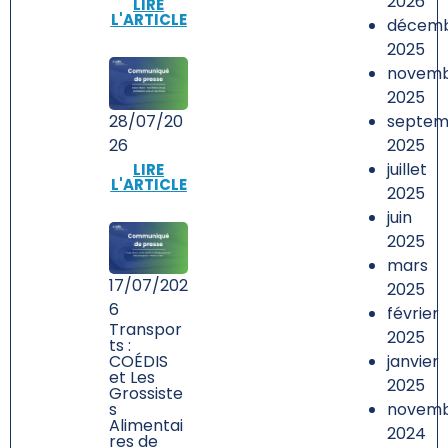
2026
LIRE
L'ARTICLE
décem
2025
novem
2025
septem
28/07/20
2025
26
juillet
LIRE
L'ARTICLE
2025
juin
2025
mars
17/07/202
2025
6
février
Transpor
2025
ts :
janvier
COÉDIS
et Les
2025
Grossiste
novem
s
Alimentai
2024
res de