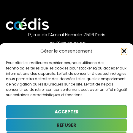
17, rue de l’Amiral Hamelin 75116 Paris
+33 (1)72 38 92 55
Gérer le consentement
nous contacter par mail
Pour offrir les meilleures expériences, nous utilisons des
technologies telles que les cookies pour stocker et/ou accéder aux
informations des appareils. Le fait de consentir à ces technologies
nous permettra de traiter des données telles que le comportement
de navigation ou les ID uniques sur ce site. Le fait de ne pas
Accès rapide
consentir ou de retirer son consentement peut avoir un effet négatif
La Fédération
sur certaines caractéristiques et fonctions.
Nos Adhérents
ACCEPTER
Nos partenaires
REFUSER
Informations