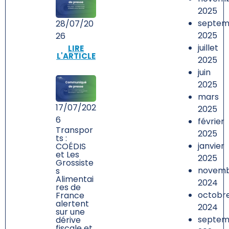
2025
septem
28/07/20
2025
26
juillet
LIRE
L'ARTICLE
2025
juin
2025
mars
17/07/202
2025
6
février
Transpor
2025
ts :
janvier
COÉDIS
et Les
2025
Grossiste
novem
s
Alimentai
2024
res de
octobr
France
alertent
2024
sur une
septem
dérive
fiscale et