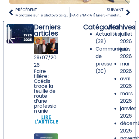
PRÉCÉDENT
SUIVANT
Moratoire sur le photovoltaïque et l’éolien… Halte au feu !
[PARTENARIAT] EnerJ-meeting Nantes 2025 : le rendez-vous des solutions pour un bâtiment performant et durable
Derniers
Catégories
Archives
articles
Actualités
juillet
(38)
2026
Communiqués
juin
de
2026
29/07/20
presse
mai
26
Faire
(30)
2026
filière :
avril
Coédis
trace la
2026
feuille de
mars
route
d’une
2026
professio
janvier
n unie
2026
LIRE
L'ARTICLE
décem
2025
novem