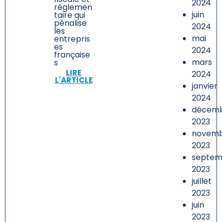
2024
réglemen
juin
taire qui
pénalise
2024
les
mai
entrepris
es
2024
française
mars
s
LIRE
2024
L'ARTICLE
janvier
2024
décem
2023
novem
2023
septem
2023
juillet
2023
juin
2023