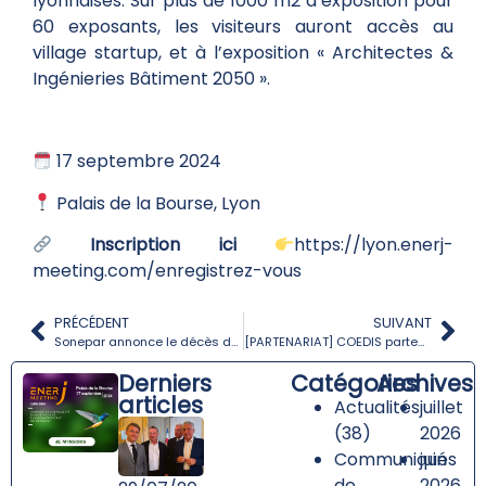
lyonnaises. Sur plus de 1000 m2 d’exposition pour
60 exposants, les visiteurs auront accès au
village startup, et à l’exposition « Architectes &
Ingénieries Bâtiment 2050 ».
17 septembre 2024
Palais de la Bourse, Lyon
Inscription ici
https://lyon.enerj-
meeting.com/enregistrez-vous
PRÉCÉDENT
SUIVANT
Sonepar annonce le décès de Roger Monnami
[PARTENARIAT] COEDIS partenaire de l’événement Distribution Professionnelle par Diamart Connect
Derniers
Catégories
Archives
articles
Actualités
juillet
(38)
2026
Communiqués
juin
de
2026