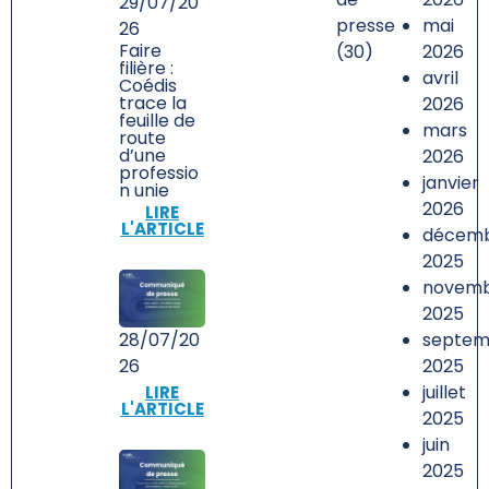
29/07/20
presse
mai
26
Faire
(30)
2026
filière :
avril
Coédis
trace la
2026
feuille de
mars
route
d’une
2026
professio
janvier
n unie
2026
LIRE
L'ARTICLE
décem
2025
novem
2025
septem
28/07/20
2025
26
juillet
LIRE
L'ARTICLE
2025
juin
2025