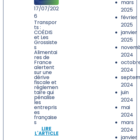
mars
17/07/202
2025
6
février
Transpor
2025
ts :
janvier
COÉDIS
et Les
2025
Grossiste
novem
s
Alimentai
2024
res de
octobr
France
alertent
2024
sur une
septem
dérive
fiscale et
2024
réglemen
juin
taire qui
pénalise
2024
les
mai
entrepris
es
2024
française
mars
s
LIRE
2024
L'ARTICLE
janvier