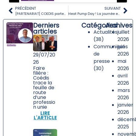
PRÉCÉDENT
SUIVANT
[PARTENARIAT] COEDIS partenaire de l’événement Distribution Professionnelle par Diamart Connect
Heat Pump Day ! La journée européenne de la pompe à chaleur par l’AFPAC
Derniers
Catégories
Archives
articles
Actualités
juillet
(38)
2026
Communiqués
juin
de
2026
29/07/20
presse
mai
26
Faire
(30)
2026
filière :
avril
Coédis
trace la
2026
feuille de
mars
route
d’une
2026
professio
janvier
n unie
2026
LIRE
L'ARTICLE
décem
2025
novem