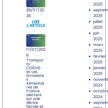
2025
septem
28/07/20
2025
26
juillet
LIRE
L'ARTICLE
2025
juin
2025
mars
17/07/202
2025
6
février
Transpor
2025
ts :
janvier
COÉDIS
et Les
2025
Grossiste
novem
s
Alimentai
2024
res de
octobr
France
alertent
2024
sur une
septem
dérive
fiscale et