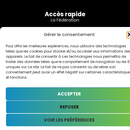
Accès rapide
La Fédération
Nos Adhérents
Gérer le consentement
Nos partenaires
Pour offrir les meilleures expériences, nous utilisons des technologies
telles que les cookies pour stocker et/ou accéder aux informations de
Informations
appareils. Le fait de consentir à ces technologies nous permettra de
Mentions Légales
traiter des données telles que le comportement de navigation ou les I
uniques sur ce site. Le fait de ne pas consentir ou de retirer son
Politique de Confidentialité
consentement peut avoir un effet négatif sur certaines caractéristique
et fonctions.
Politique de Cookies
ACCEPTER
Site réalisé par Vimaweb
REFUSER
VOIR LES PRÉFÉRENCES