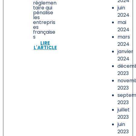
2024
réglemen
juin
taire qui
pénalise
2024
les
mai
entrepris
es
2024
française
mars
s
LIRE
2024
L'ARTICLE
janvier
2024
décem
2023
novem
2023
septem
2023
juillet
2023
juin
2023