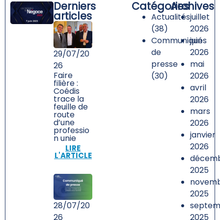
Derniers
Catégories
Archives
articles
Actualités
juillet
(38)
2026
Communiqués
juin
de
2026
29/07/20
presse
mai
26
Faire
(30)
2026
filière :
avril
Coédis
trace la
2026
feuille de
mars
route
d’une
2026
professio
janvier
n unie
2026
LIRE
L'ARTICLE
décem
2025
novem
2025
septem
28/07/20
2025
26