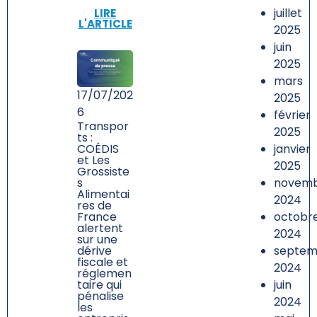
juillet
LIRE
L'ARTICLE
2025
juin
2025
mars
17/07/202
2025
6
février
Transpor
2025
ts :
janvier
COÉDIS
et Les
2025
Grossiste
novem
s
Alimentai
2024
res de
octobr
France
alertent
2024
sur une
septem
dérive
fiscale et
2024
réglemen
juin
taire qui
pénalise
2024
les