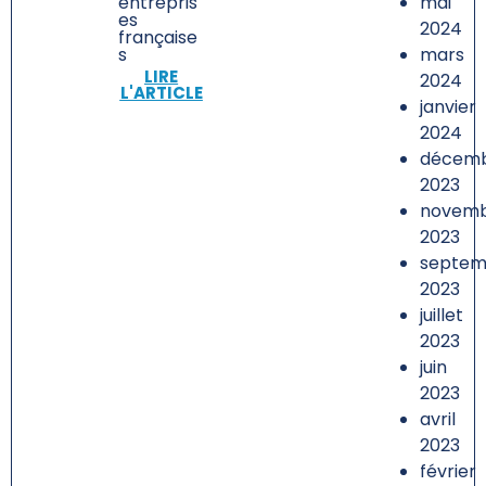
mai
entrepris
es
2024
française
mars
s
LIRE
2024
L'ARTICLE
janvier
2024
décem
2023
novem
2023
septem
2023
juillet
2023
juin
2023
avril
2023
février