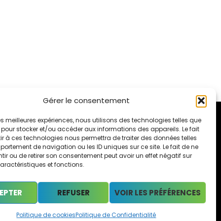
Gérer le consentement
 les meilleures expériences, nous utilisons des technologies telles que
 pour stocker et/ou accéder aux informations des appareils. Le fait
r à ces technologies nous permettra de traiter des données telles
Informations
ortement de navigation ou les ID uniques sur ce site. Le fait de ne
ir ou de retirer son consentement peut avoir un effet négatif sur
Mentions Légales
aractéristiques et fonctions.
Politique de Confidentialité
Politique de Cookies
EPTER
REFUSER
VOIR LES PRÉFÉRENCES
Politique de cookies
Politique de Confidentialité