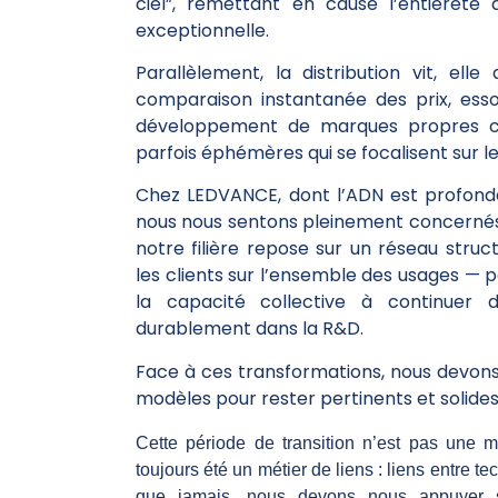
ciel”, remettant en cause l’entièreté
exceptionnelle.
Parallèlement, la distribution vit, elle 
comparaison instantanée des prix, esso
développement de marques propres co
parfois éphémères qui se focalisent sur 
Chez LEDVANCE, dont l’ADN est profondé
nous nous sentons pleinement concernés p
notre filière repose sur un réseau str
les clients sur l’ensemble des usages — p
la capacité collective à continuer d
durablement dans la R&D.
Face à ces transformations, nous devons
modèles pour rester pertinents et solides
Cette période de transition n’est pas une m
toujours été un métier de liens : liens entre t
que jamais, nous devons nous appuyer su