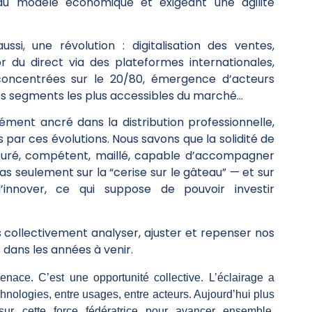
 du modèle économique et exigeant une agilité
aussi, une révolution : digitalisation des ventes,
r du direct via des plateformes internationales,
ncentrées sur le 20/80, émergence d’acteurs
les segments les plus accessibles du marché…
ment ancré dans la distribution professionnelle,
ar ces évolutions. Nous savons que la solidité de
ucturé, compétent, maillé, capable d’accompagner
as seulement sur la “cerise sur le gâteau” — et sur
’innover, ce qui suppose de pouvoir investir
 collectivement analyser, ajuster et repenser nos
 dans les années à venir.
enace. C’est une opportunité collective. L’éclairage a
echnologies, entre usages, entre acteurs. Aujourd’hui plus
r cette force fédératrice pour avancer ensemble,