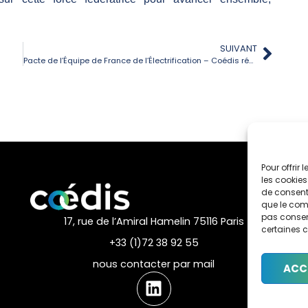
SUIVANT
Pacte de l’Équipe de France de l’Électrification – Coédis répond à l’appel du Président de la République et du Gouvernement !
Pour offrir
les cookies
de consenti
que le comp
pas consent
17, rue de l’Amiral Hamelin 75116 Paris
certaines c
+33 (1)72 38 92 55
nous contacter par mail
ACC