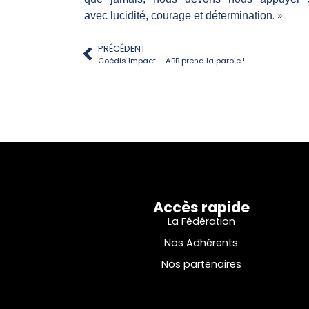
. »
avec
lucidité, courage et détermination
PRÉCÉDENT
Coédis Impact – ABB prend la parole !
Accès rapide
La Fédération
Nos Adhérents
Nos partenaires