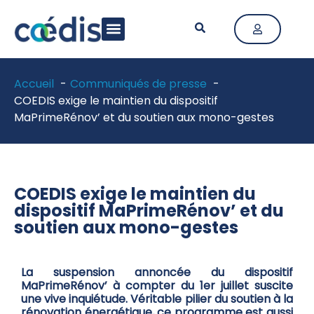
LA FÉDÉRATION
ACTIVITÉ & MÉTIERS
ACTUALITÉS & PUBLICATIONS
Accueil
Communiqués de presse
COEDIS exige le maintien du dispositif
MaPrimeRénov’ et du soutien aux mono-gestes
COEDIS exige le maintien du
dispositif MaPrimeRénov’ et du
soutien aux mono-gestes
La suspension annoncée du dispositif
MaPrimeRénov’ à compter du 1er juillet suscite
une vive inquiétude. Véritable pilier du soutien à la
rénovation énergétique, ce programme est aussi