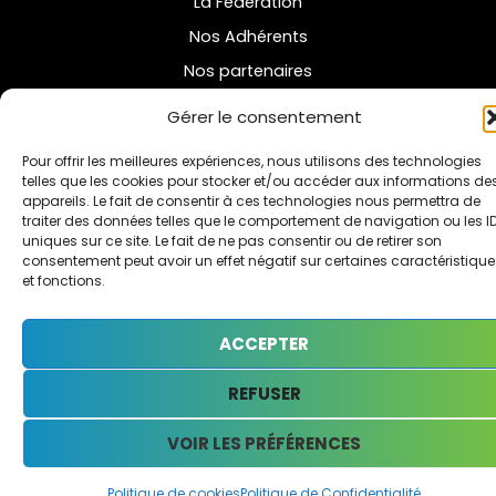
La Fédération
Nos Adhérents
Nos partenaires
Gérer le consentement
Informations
Mentions Légales
Pour offrir les meilleures expériences, nous utilisons des technologies
telles que les cookies pour stocker et/ou accéder aux informations de
Politique de Confidentialité
appareils. Le fait de consentir à ces technologies nous permettra de
traiter des données telles que le comportement de navigation ou les I
Politique de Cookies
uniques sur ce site. Le fait de ne pas consentir ou de retirer son
consentement peut avoir un effet négatif sur certaines caractéristique
et fonctions.
Site réalisé par Vimaweb
ACCEPTER
REFUSER
VOIR LES PRÉFÉRENCES
Politique de cookies
Politique de Confidentialité