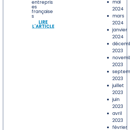
mai
entrepris
es
2024
française
mars
s
LIRE
2024
L'ARTICLE
janvier
2024
décem
2023
novem
2023
septem
2023
juillet
2023
juin
2023
avril
2023
février