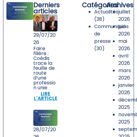
Derniers
Catégories
Archives
articles
Actualités
juillet
(38)
2026
Communiqués
juin
de
2026
29/07/20
presse
mai
26
Faire
(30)
2026
filière :
avril
Coédis
trace la
2026
feuille de
mars
route
d’une
2026
professio
janvier
n unie
2026
LIRE
L'ARTICLE
décem
2025
novem
2025
septem
28/07/20
2025
26