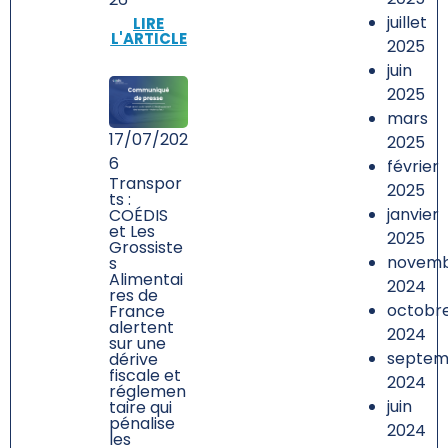
juillet
LIRE
L'ARTICLE
2025
juin
2025
mars
17/07/202
2025
6
février
Transpor
2025
ts :
janvier
COÉDIS
et Les
2025
Grossiste
novem
s
Alimentai
2024
res de
octobr
France
alertent
2024
sur une
septem
dérive
fiscale et
2024
réglemen
juin
taire qui
pénalise
2024
les