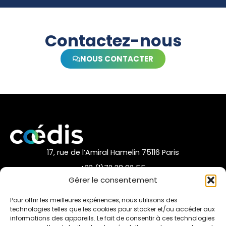
Contactez-nous
NOUS CONTACTER
17, rue de l’Amiral Hamelin 75116 Paris
+33 (1)72 38 92 55
Gérer le consentement
nous contacter par mail
Pour offrir les meilleures expériences, nous utilisons des
technologies telles que les cookies pour stocker et/ou accéder aux
informations des appareils. Le fait de consentir à ces technologies